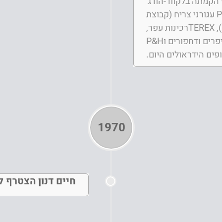
הקמתה בלקווד-הודג'
ישראל ייצגה את חב' POTAIN עגורני צריח (קבוצת
MANITOUWOC GROUP היום), TEREXרכינות עפר,
מעמיסים אופניים, סקרייפרים ודחפורים וP&H
1970
חיים דנון הצטרף 