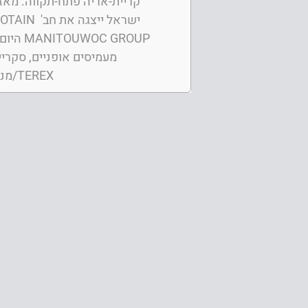
קריית-אריה פתח-תקווה. מאז 
/TEREXמנופים הידראולים היום.