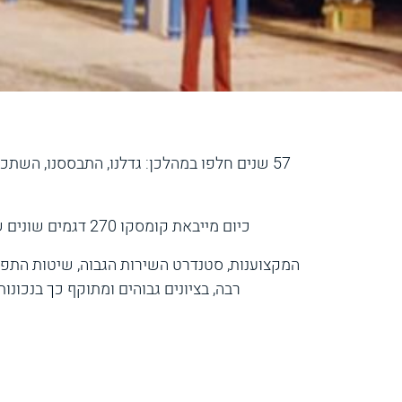
57 שנים חלפו במהלכן: גדלנו, התבססנו, השתכ
כיום מייבאת קומסקו 270 דגמים שונים של כלי ציוד מכני הנדסי והיא מעניקה שירות מעל ל-5000 לקוחות בארץ ולעשרות קבלנים ישראלים בחו"ל.
המקצוענות, סטנדרט השירות הגבוה, שיטות התפע
רבה, בציונים גבוהים ומתוקף כך בנכונ