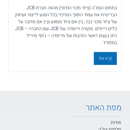
בתחום הצמ"ה (ציוד מכני הנדסי) מהווה חברת JCB
הבריטית את עמוד התווך המרכזי בכל הנוגע לייצור ושיווק
של ציוד מכני כבד, בין אם ציוד ממונע ובין אם מדובר על
כלים נייחים. מקורה וייסודה של JCB שם החברה – JCB
הינו בעצם ראשי התיבות של מייסדה – ג'וזף סיריל
במפורד…
קרא עוד
מפת האתר
אודות
חלפים צמ"ה