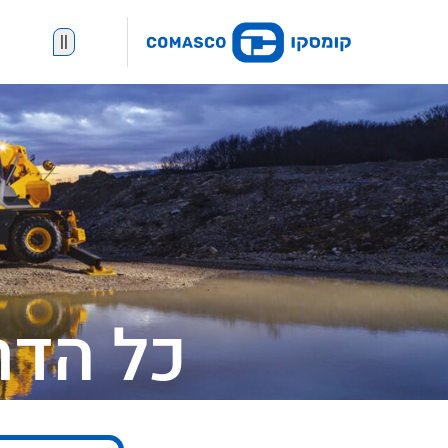
||
כל הדר