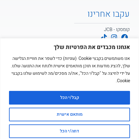
עקבו אחרינו
קומסקו - JCB
קומסקו - POTAIN
אנחנו מכבדים את הפרטיות שלך
אנו משתמשים בקבצי Cookie (עוגיות) כדי לשפר את חוויית הגלישה
קומסקו
שלך, להציג מודעות או תוכן מותאמים אישית ולנתח את התנועה שלנו.
על ידי לחיצה על "קבל/י הכל", את/ה מסכים/מה לשימוש שלנו בקבצי
Cookie.
קבל/י הכל
© כל הזכויות שמורות לקומסקו בע”מ ציוד מכני ושיטות בניה
מותאם אישית
אתר מנוהל על ידי
זוטארו
דחה/י הכל