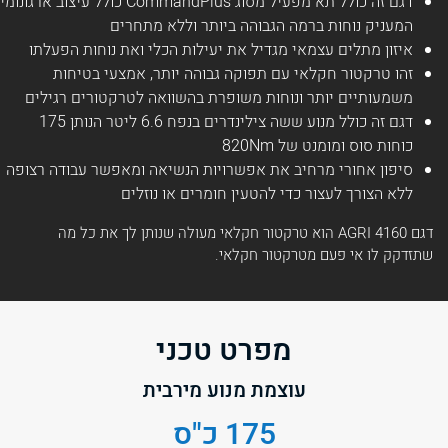
דגם זה כולל תא מפעיל מסוג CommandPlus כולל עיצוב ארגונומי
המעניק נוחות ברמה הגבוהה ביותר וללא מתחרים
איזון מתלים עצמאי מגדיל את יעילות הכלי ואת נוחות הפעלתו
זהו טרקטור חקלאי עם תפוקה גבוהה יותר, אמצעי בטיחות
משמעותיים יותר ונוחות משופרת בהשוואה לטרקטורים רגילים
דגם זה כולל מנוע ששה צילינדרים בנפח 6.6 ליטר הנותן 175
כוחות סוס ומומנט של 820Nm
סיפון אחורי מרחיב את אפשרויות הנשיאה ומאפשר עבודה רצופה
ללא הצורך לעצור כדי להטעין חומרים או נוזלים
דגם 4160 AGRI הוא טרקטור חקלאי מעולה שנותן לך את כל מה
שתזדקק לו אי פעם מטרקטור חקלאי.
מפרט טכני
עוצמת מנוע מירבית
175 כ"ס