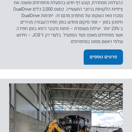
כהצלחה מסחררת, קובע רף חדש בהפעלת מחפרונים ומשנה את
ציפיות הלקוחות ברחבי התעשייה. כמעט 2,000 כלים DualDrive
נמכרו מאז השקתו של מחפרון מדגם זה. יתרונות DualDrive:
חיסכון בזמן – זמני מיקום מחדש בזמן חפירה/עבודה מהירים
ב־23% יותר. יעילות משופרת – פחות סיבובי כיסא בזמן חפירה
אשר מפחיתים מאמץ מצד המפעיל. בלעדי רק ל־JCB – חידוש
עולמי ראשון מסוגו במחפרונים.
פרטים נוספים