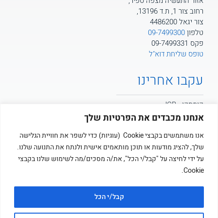
אזור התעשיה מצפה ספיר,
רחוב צור 1, ת.ד 13196,
צור יגאל 4486200
טלפון
09-7499300
פקס 09-7499331
טופס שליחת דוא"ל
עקבו אחרינו
קומסקו - JCB
אנחנו מכבדים את הפרטיות שלך
קומסקו - POTAIN
אנו משתמשים בקבצי Cookie (עוגיות) כדי לשפר את חוויית הגלישה
שלך, להציג מודעות או תוכן מותאמים אישית ולנתח את התנועה שלנו.
קומסקו
על ידי לחיצה על "קבל/י הכל", את/ה מסכים/מה לשימוש שלנו בקבצי
Cookie.
קבל/י הכל