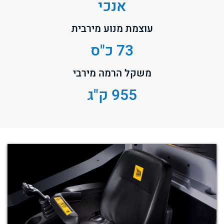
אנכי
עוצמת מנוע מירבית
73 כ"ס
משקל הרמה מירבי
955 ק"ג