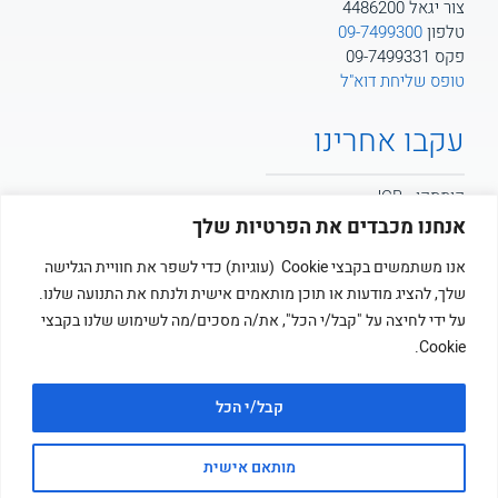
צור יגאל 4486200
טלפון
09-7499300
פקס 09-7499331
טופס שליחת דוא"ל
עקבו אחרינו
קומסקו - JCB
אנחנו מכבדים את הפרטיות שלך
קומסקו - POTAIN
אנו משתמשים בקבצי Cookie (עוגיות) כדי לשפר את חוויית הגלישה
שלך, להציג מודעות או תוכן מותאמים אישית ולנתח את התנועה שלנו.
קומסקו
על ידי לחיצה על "קבל/י הכל", את/ה מסכים/מה לשימוש שלנו בקבצי
Cookie.
קבל/י הכל
מותאם אישית
© כל הזכויות שמורות לקומסקו בע”מ ציוד מכני ושיטות בניה