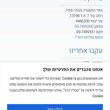
אזור התעשיה מצפה ספיר,
רחוב צור 1, ת.ד 13196,
צור יגאל 4486200
טלפון
09-7499300
פקס 09-7499331
טופס שליחת דוא"ל
עקבו אחרינו
קומסקו - JCB
אנחנו מכבדים את הפרטיות שלך
קומסקו - POTAIN
אנו משתמשים בקבצי Cookie (עוגיות) כדי לשפר את חוויית הגלישה
שלך, להציג מודעות או תוכן מותאמים אישית ולנתח את התנועה שלנו.
קומסקו
על ידי לחיצה על "קבל/י הכל", את/ה מסכים/מה לשימוש שלנו בקבצי
Cookie.
קבל/י הכל