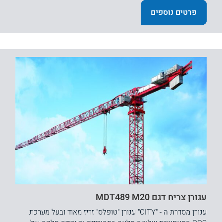
פרטים נוספים
עגורן צריח דגם MDT489 M20
עגורן מסדרת ה - "CITY" עגורן "טופלס" זריז מאוד ובעל מערכת