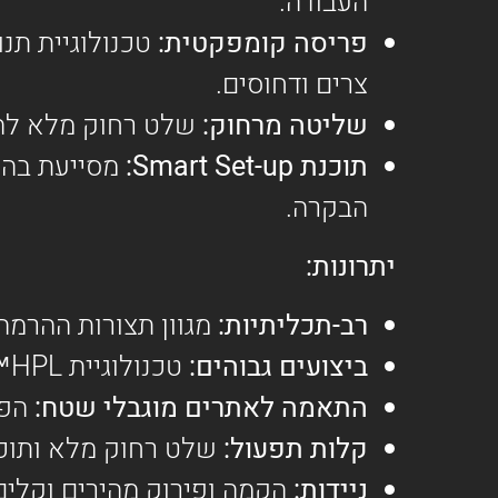
העבודה.
פריסה קומפקטית:
טכנולוגיית תנ
צרים ודחוסים.
שליטה מרחוק:
שלט רחוק מלא להק
תוכנת
Smart Set-up
:
מסייעת בהק
הבקרה.
יתרונות:
רב-תכליתיות:
מגוון תצורות ההרמה
ביצועים גבוהים:
טכנולוגיית HPL™ מאפשרת עבודה מהירה ויעילה.
התאמה לאתרים מוגבלי שטח:
הפר
קלות תפעול:
שלט רחוק מלא ותוכנת Smart Set-up מפשטים את ההפעלה
ניידות:
הקמה ופירוק מהירים וקלים 