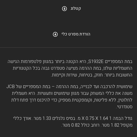
קטלוג
הורדת מפרט כלי
במת המספריים S1932E, היא הקטנה ביותר במגוון פלטפורמות הגישה
החשמליות שלנו, במת ההרמה מציעה סטנדרט גבוה בכל הקטגוריות
החשובות ביותר: חוזק, בטיחות, שירות וקיימות.
שימושית להרכבה ועד לבנייה, במת ההרמה – במת המספריים של JCB
משנה את כללי המשחק עבור מגוון שימושים ותעשיות. היא חשמלית
לחלוטין, ללא פליטות, וקומפקטית מספיק כדי להיכנס דרך פתח דלת
סטנדרטי.
גודל הבמה 1 X 0.75 X 1.64 מ. בסיס גלגלים 1.33 מטר. אורך כללי
מקופל 1.82 מטר. רוחב כולל 0.82 מטר.