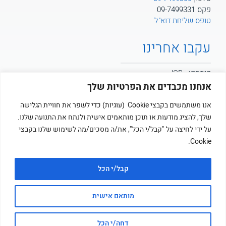
פקס 09-7499331
טופס שליחת דוא"ל
עקבו אחרינו
קומסקו - JCB
אנחנו מכבדים את הפרטיות שלך
קומסקו - POTAIN
אנו משתמשים בקבצי Cookie (עוגיות) כדי לשפר את חוויית הגלישה
שלך, להציג מודעות או תוכן מותאמים אישית ולנתח את התנועה שלנו.
קומסקו
על ידי לחיצה על "קבל/י הכל", את/ה מסכים/מה לשימוש שלנו בקבצי
Cookie.
קבל/י הכל
מותאם אישית
© כל הזכויות שמורות לקומסקו בע”מ ציוד מכני ושיטות בניה
אתר מנוהל על ידי
זוטארו
דחה/י הכל