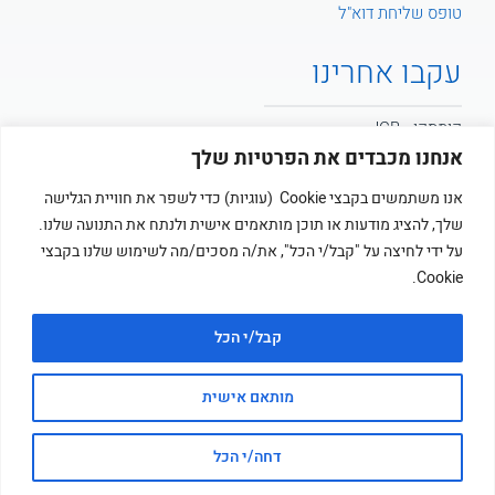
טופס שליחת דוא"ל
עקבו אחרינו
קומסקו - JCB
אנחנו מכבדים את הפרטיות שלך
קומסקו - POTAIN
אנו משתמשים בקבצי Cookie (עוגיות) כדי לשפר את חוויית הגלישה
שלך, להציג מודעות או תוכן מותאמים אישית ולנתח את התנועה שלנו.
קומסקו
על ידי לחיצה על "קבל/י הכל", את/ה מסכים/מה לשימוש שלנו בקבצי
Cookie.
קבל/י הכל
מותאם אישית
© כל הזכויות שמורות לקומסקו בע”מ ציוד מכני ושיטות בניה
אתר מנוהל על ידי
זוטארו
דחה/י הכל