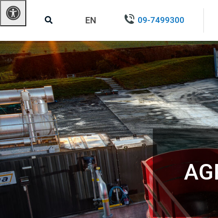
EN
09-7499300