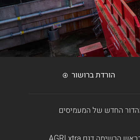
הורדת ברושור
סקו וחברת JCB גאות להציג בישראל את המעמיס הטלסקופי 532-70 מהדור החדש של המעמיסים
המעמיס הטלסקופי החדש 532-70 מגיע בדגמים מסדרות AGRI – AGRI Super, ובראש הרשימה דגם AGRI xtra