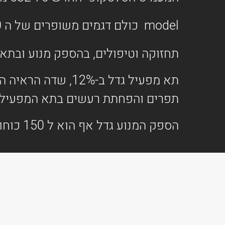
model כולם דגמים משופרים של ה
0
תחזוקה וטיפולים, בהספק מנוע ובתא המפעיל
תפרים והפחתת רעשים בתא המפעיל (הקבינה) ב 50% לעד 69 dBA (דצי
הספק המנוע גדל אף הוא ל 150 כוחות סוס.