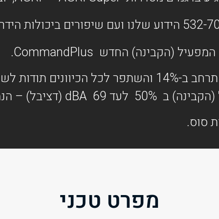
532-7
הידוע שלנו ועם שיפורים ביכולות הידר
 (הקבינה) החדש CommandPlus.
תא מפעיל גדל ב-12%, שדה הראיה התרחב ב-14% והשתפר
בל) – הנמוך בקטגוריה.
מפרט טכני