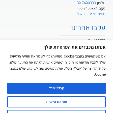
טלפון
09-7499300
פקס 09-7499331
טופס שליחת דוא"ל
עקבו אחרינו
קומסקו - JCB
אנחנו מכבדים את הפרטיות שלך
קומסקו - POTAIN
אנו משתמשים בקבצי Cookie (עוגיות) כדי לשפר את חוויית הגלישה
שלך, להציג מודעות או תוכן מותאמים אישית ולנתח את התנועה שלנו.
קומסקו
על ידי לחיצה על "קבל/י הכל", את/ה מסכים/מה לשימוש שלנו בקבצי
Cookie.
קבל/י הכל
מותאם אישית
© כל הזכויות שמורות לקומסקו בע”מ ציוד מכני ושיטות בניה
אתר מנוהל על ידי
זוטארו