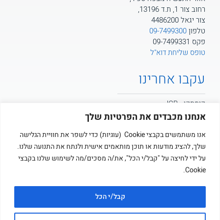
רחוב צור 1, ת.ד 13196,
צור יגאל 4486200
טלפון
09-7499300
פקס 09-7499331
טופס שליחת דוא"ל
עקבו אחרינו
קומסקו - JCB
אנחנו מכבדים את הפרטיות שלך
קומסקו - POTAIN
אנו משתמשים בקבצי Cookie (עוגיות) כדי לשפר את חוויית הגלישה
שלך, להציג מודעות או תוכן מותאמים אישית ולנתח את התנועה שלנו.
קומסקו
על ידי לחיצה על "קבל/י הכל", את/ה מסכים/מה לשימוש שלנו בקבצי
Cookie.
קבל/י הכל