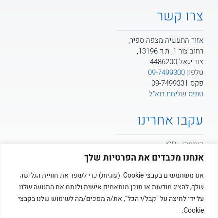
צרו קשר
אזור התעשיה מצפה ספיר,
רחוב צור 1, ת.ד 13196,
צור יגאל 4486200
טלפון
09-7499300
פקס 09-7499331
טופס שליחת דוא"ל
עקבו אחרינו
קומסקו - JCB
אנחנו מכבדים את הפרטיות שלך
קומסקו - POTAIN
אנו משתמשים בקבצי Cookie (עוגיות) כדי לשפר את חוויית הגלישה
שלך, להציג מודעות או תוכן מותאמים אישית ולנתח את התנועה שלנו.
קומסקו
על ידי לחיצה על "קבל/י הכל", את/ה מסכים/מה לשימוש שלנו בקבצי
Cookie.