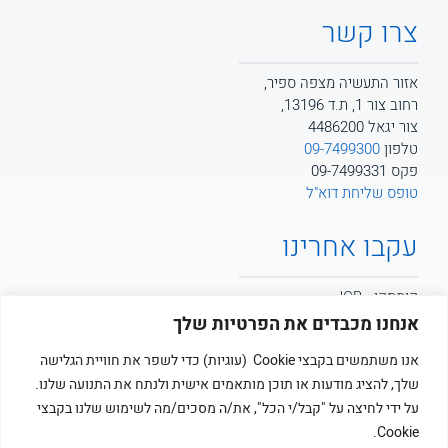
צרו קשר
אזור התעשיה מצפה ספיר,
רחוב צור 1, ת.ד 13196,
צור יגאל 4486200
טלפון
09-7499300
פקס 09-7499331
טופס שליחת דוא"ל
עקבו אחרינו
קומסקו - JCB
אנחנו מכבדים את הפרטיות שלך
קומסקו - POTAIN
אנו משתמשים בקבצי Cookie (עוגיות) כדי לשפר את חוויית הגלישה
שלך, להציג מודעות או תוכן מותאמים אישית ולנתח את התנועה שלנו.
קומסקו
על ידי לחיצה על "קבל/י הכל", את/ה מסכים/מה לשימוש שלנו בקבצי
Cookie.