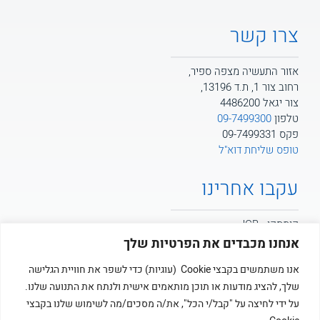
צרו קשר
אזור התעשיה מצפה ספיר,
רחוב צור 1, ת.ד 13196,
צור יגאל 4486200
טלפון
09-7499300
פקס 09-7499331
טופס שליחת דוא"ל
עקבו אחרינו
קומסקו - JCB
אנחנו מכבדים את הפרטיות שלך
קומסקו - POTAIN
אנו משתמשים בקבצי Cookie (עוגיות) כדי לשפר את חוויית הגלישה
שלך, להציג מודעות או תוכן מותאמים אישית ולנתח את התנועה שלנו.
קומסקו
על ידי לחיצה על "קבל/י הכל", את/ה מסכים/מה לשימוש שלנו בקבצי