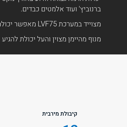
ברנוביץ' ועוד אלמטים כבדים.
מצוייד במערכת LVF75 מאפשר יכולת הרמת משקלים כבדים במהירות גבוהה.
מנוף מהיימן מצוין והעל יכולת להגיע לגבהים של עד 200 מטר. מתאים לבניית 
קיבולת מירבית