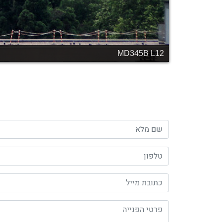
MD345B L12