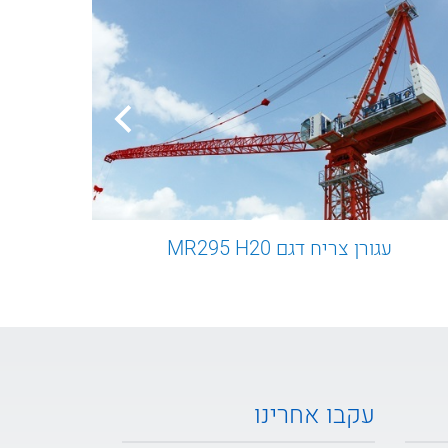
ע
עגורן צריח דגם MR295 H20
עקבו אחרינו