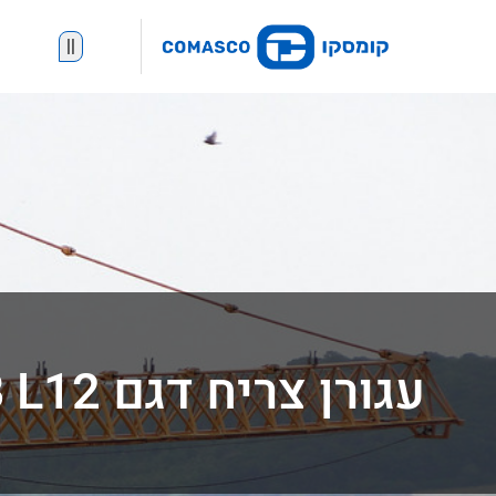
||
עגורן צריח דגם MD 345 B L12