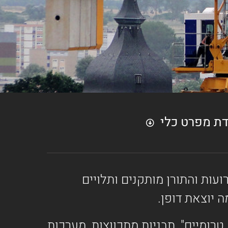
דת מפרט כלי
T הבנוי בשיטת cathead המסורתית בה הזרועות והתורן מותקנים ותלויים
 יוצאת דופן.
רומיים", תבניות מתכווצות, מערכות