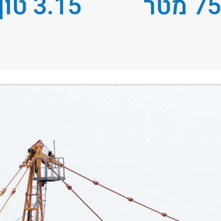
75 מטר
3.15 טון