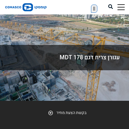
||
עגורן צריח דגם MDT 178
בקשת הצעת מחיר