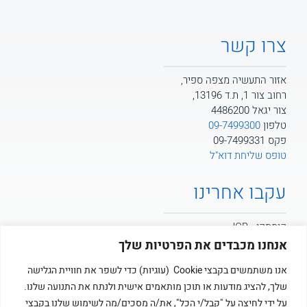
צרו קשר
אזור התעשיה מצפה ספיר,
רחוב צור 1, ת.ד 13196,
צור יגאל 4486200
טלפון
09-7499300
פקס 09-7499331
טופס שליחת דוא"ל
עקבו אחרינו
קומסקו - JCB
אנחנו מכבדים את הפרטיות שלך
קומסקו - POTAIN
אנו משתמשים בקבצי Cookie (עוגיות) כדי לשפר את חוויית הגלישה
שלך, להציג מודעות או תוכן מותאמים אישית ולנתח את התנועה שלנו.
קומסקו
על ידי לחיצה על "קבל/י הכל", את/ה מסכים/מה לשימוש שלנו בקבצי