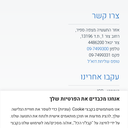
צרו קשר
אזור התעשיה מצפה ספיר,
רחוב צור 1, ת.ד 13196,
צור יגאל 4486200
טלפון
09-7499300
פקס 09-7499331
טופס שליחת דוא"ל
עקבו אחרינו
קומסקו - JCB
אנחנו מכבדים את הפרטיות שלך
קומסקו - POTAIN
אנו משתמשים בקבצי Cookie (עוגיות) כדי לשפר את חוויית הגלישה
שלך, להציג מודעות או תוכן מותאמים אישית ולנתח את התנועה שלנו.
קומסקו
על ידי לחיצה על "קבל/י הכל", את/ה מסכים/מה לשימוש שלנו בקבצי