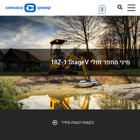
||
מיני מחפר זחלי 18Z-1 StageV
בקשת הצעת מחיר