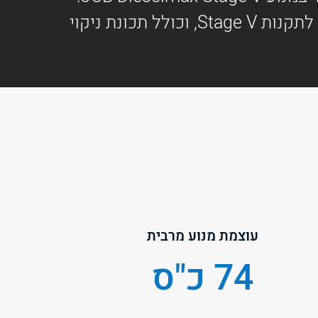
בדגם זה מותקן מסנן חלקיקי דיזל (DPF) המקטין את פליטת הגזים המזהמים בהתאם לתקנות Stage V, וכולל תכונת ניקוי
עוצמת מנוע מרבית
74 כ"ס