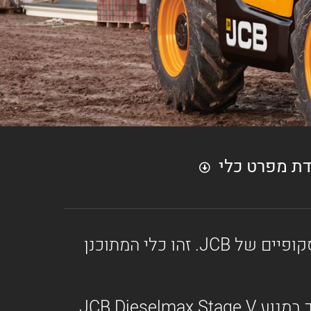
דת מפרט כלי
מעמיס טלסקופי זה – דגם 531-70 – הוא המילה האחרונה בקטגוריית מעמיסים טלסקופיים של JCB. זהו כלי המתוכנן
מעמיס טלסקופי דגם 531-70 הוא "הירוק" ביותר והחדש ביותר מתוצרתנו. הכלי מצויד במנוע JCB Dieselmax Stage V.