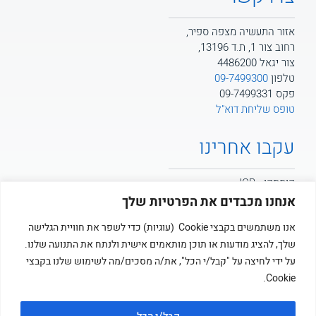
אזור התעשיה מצפה ספיר,
רחוב צור 1, ת.ד 13196,
צור יגאל 4486200
טלפון
09-7499300
פקס 09-7499331
טופס שליחת דוא"ל
עקבו אחרינו
קומסקו - JCB
אנחנו מכבדים את הפרטיות שלך
קומסקו - POTAIN
אנו משתמשים בקבצי Cookie (עוגיות) כדי לשפר את חוויית הגלישה
שלך, להציג מודעות או תוכן מותאמים אישית ולנתח את התנועה שלנו.
קומסקו
על ידי לחיצה על "קבל/י הכל", את/ה מסכים/מה לשימוש שלנו בקבצי
Cookie.