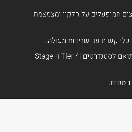
צים המופעלים על חלקיו ומצמצמת
כלי קשוח עם שרידות מעולה.
המנוע של מחפר זחלי דגם JCB JS330 הוא מנוע יעיל ביותר, עם 281 כוחות סוס, התואם לסטנדרטים Tier 4i ו- Stage