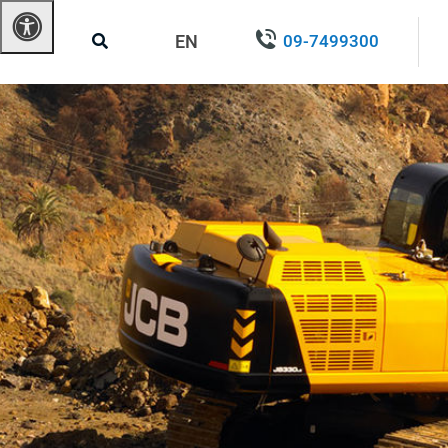
EN
09-7499300