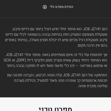
הורדת מפרט כלי
דגם JCB JZ141 הוא מחפר זחלי חדש ויעיל ביותר עם רדיוס סיבוב
משקולת מצומצם המעניק רמת בטיחות גבוהה בהשוואה לכלי עם רדיוס
סיבוב משקולת רגיל מכיוון שיש לו יכולת תמרון מעולה, במיוחד באתרים
בהם אין הרבה מקום.
אך יתרונותיו של כלי זה אינם מסתיימים בזאת. מחפר זחלי JCB JZ141
הוא המחפר היחיד בשוק שאינו מצריך מסנן חלקיקי דיזל (DPF), או SCR
או שימוש באוריאה – זהו כלי חדשני מאוד ויש לו תפוקה גבוהה ביותר.
התחזוקה של דגם JCB JZ141 קלה ונוחה לביצוע, הקבינה תוכננה עם
תכונות ארגונומיות כך שתהיה נוחה מאוד למפעיל, וכוללת מערכת
שליטה מוכרת ונוחה.
מפרט טכני