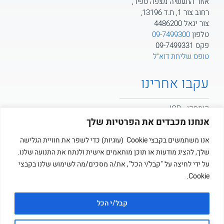
אזור התעשיה מצפה ספיר,
רחוב צור 1, ת.ד 13196,
צור יגאל 4486200
טלפון
09-7499300
פקס 09-7499331
טופס שליחת דוא"ל
עקבו אחרינו
קומסקו - JCB
אנחנו מכבדים את הפרטיות שלך
קומסקו - POTAIN
אנו משתמשים בקבצי Cookie (עוגיות) כדי לשפר את חוויית הגלישה
שלך, להציג מודעות או תוכן מותאמים אישית ולנתח את התנועה שלנו.
קומסקו
על ידי לחיצה על "קבל/י הכל", את/ה מסכים/מה לשימוש שלנו בקבצי
Cookie.
קבל/י הכל