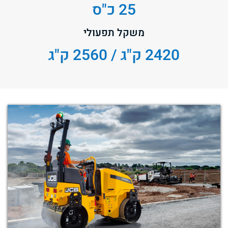
25 כ"ס
משקל תפעולי
2420 ק"ג / 2560 ק"ג