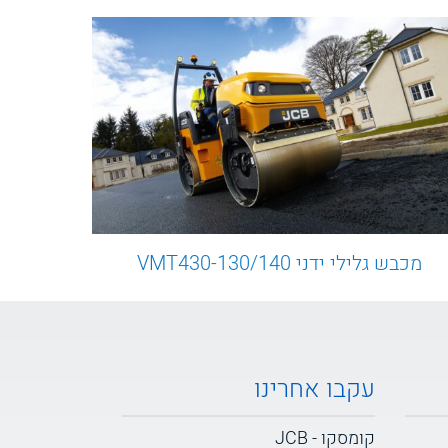
מכבש גלילי ידני VMT430-130/140
עקבו אחרינו
קומסקו - JCB
קומסקו - POTAIN