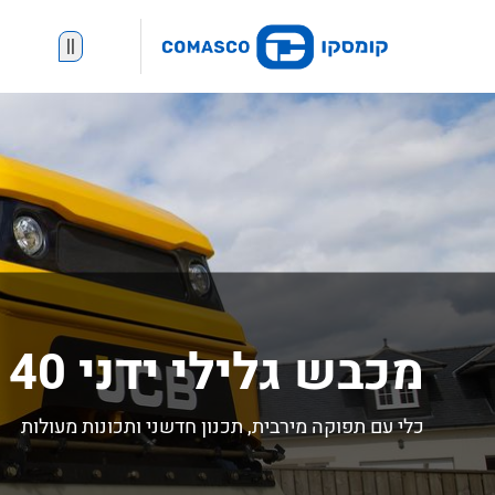
||
מכבש גלילי ידני VMT380-130/140
כלי עם תפוקה מירבית, תכנון חדשני ותכונות מעולות