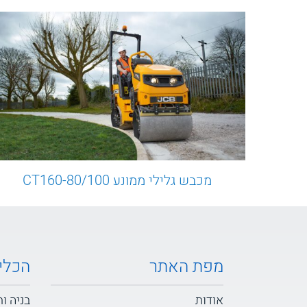
מכבש גלילי ממונע CT160-80/100
מפת האתר
הכלי
אודות
בניה ו
חלפים צמ"ה
חקלאו
כלים משומשים
במות 