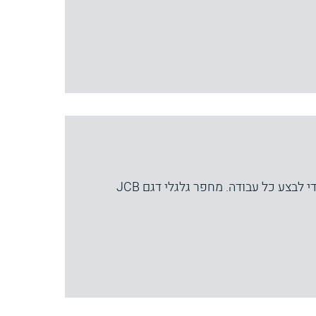
המחפר שאתה רוכש צריך להיות כלי קשוח וחזק מספיק כדי לבצע כל עבודה. מחפר גלגלי דגם JCB