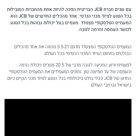
עם שנים חברת JCB הבריטית הפכה להיות אחת מהחברות המובילות
בכל הנוגע לציוד מכני הנדסי. אחד מהכלים החדשים של JCB הוא
המעמיס הטלסקופי מצטדד. מעמיס בעל יכולות גבוהות בכל הנוגע
לכושר העמסה והרמה לגובה.
המעמיס הטלסקופי המצטדד מדגם 5.5-21 מהווה את אחד מהכלים
הבולטים בתחום הציוד המכני ההנדסי בכל העולם.
למעמיס זרוע המגיעה לגובה מרבי של 20.5 מטרים ויכולת הרמה
והעמסה של עד חמישה טון. נתונים המעמידים את המעמיס הטלסקופי
החדש של JCB ככלי בולט ביכולותיו בכל הנוגע לציוד מכני הקיים כיום
בישראל וברחבי העולם.