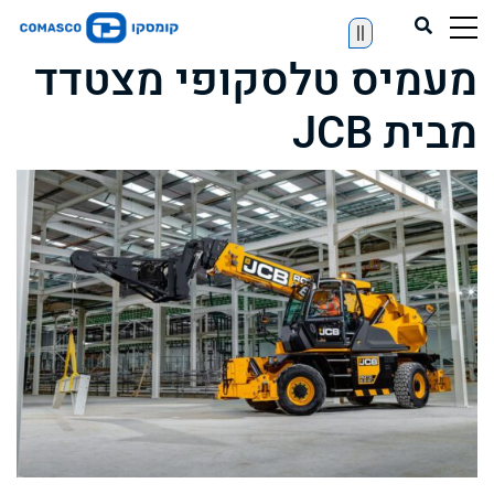
||
מעמיס טלסקופי מצטדד
מבית JCB