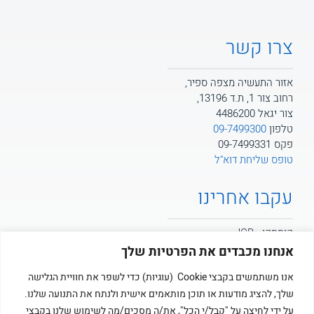
צרו קשר
אזור התעשיה מצפה ספיר,
רחוב צור 1, ת.ד 13196,
צור יגאל 4486200
טלפון
09-7499300
פקס 09-7499331
טופס שליחת דוא"ל
עקבו אחרינו
קומסקו - JCB
אנחנו מכבדים את הפרטיות שלך
קומסקו - POTAIN
אנו משתמשים בקבצי Cookie (עוגיות) כדי לשפר את חוויית הגלישה
שלך, להציג מודעות או תוכן מותאמים אישית ולנתח את התנועה שלנו.
קומסקו
על ידי לחיצה על "קבל/י הכל", את/ה מסכים/מה לשימוש שלנו בקבצי