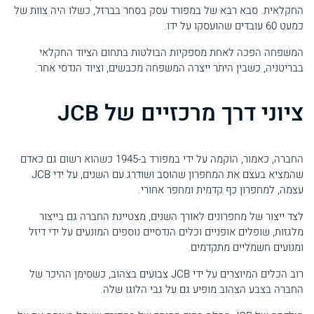
החקלאית. סבא רבא של במפורד עסק בסחר בברזל, כשלו היה צוות של
כמעט 60 עובדים שהועסקו על ידו.
המשפחה הפכה לאחת מספקיות הבולטות בתחום הציוד החקלאי
בבריטניה, כשבין היתר ייצרה המשפחה מכבשים, וציוד הנדסי אחר.
ציוני דרך מרכזיים של JCB
החברה, כאמור, הוקמה על ידי במפורד ב-1945 כשהוא רשום גם כאדם
שהמציא בעצם את המחפרון שהוסב ושודרג עם השנים, על ידי JCB
עצמה, למחפרון כף קדמית ומחפר אחורי.
לצד ייצור של מחפרונים לאורך השנים, מצטיינת החברה גם בייצור
מלגזות, שופלים אופניים וכלים הנדסיים נוספים המונעים על ידי דיזל
ומנועים חשמליים מתקדמים.
רוב הכלים המיוצרים על ידי JCB צבועים בצהוב, כשסימן ההיכר של
החברה בצבע הצהוב מופיע גם על גבי הלוגו שלה.