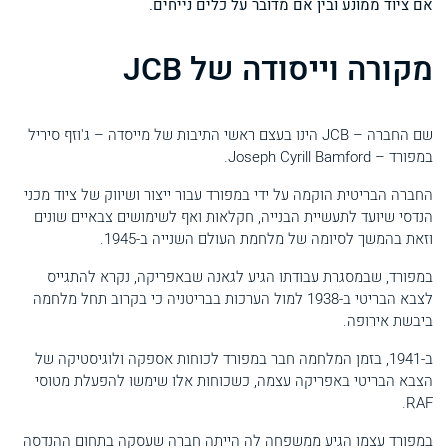
אם ציוד ממונע ובין אם מדובר על כלים נייחים.
מקורה וייסודה של JCB
שם החברה – JCB הינו בעצם ראשי התיבות של מייסדה – ג'וזף סיריל
במפורד – Joseph Cyrill Bamford.
החברה הבריטית הוקמה על ידי במפורד עבור ייצור ושיווק של ציוד מכני
הנדסי שיועד לתעשיית הבנייה, חקלאות ואף לשימושים צבאיים שונים
וזאת בהמשך לסיומה של מלחמת העולם השנייה ב-1945.
במפורד, שבמסגרת עבודתו הגיע לגאנה שבאפריקה, נקרא להתגייס
לצבא הבריטי ב-1938 למול הערכות בבריטניה כי בקרוב תחל מלחמה
ביבשת אירופה.
ב-1941, בזמן המלחמה חבר במפורד לכוחות אספקה ולוגיסטיקה של
הצבא הבריטי באפריקה עצמה, כשכוחות אלו שימשו להפעלת מטוסי
RAF.
במפורד עצמו הגיע ממשפחה לה הייתה חברה שעסקה בתחום ההנדסה