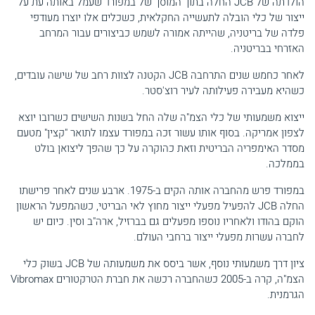
הולדתה של JCB החלה בתוך המוסך של במפורד שעמל באותה עת על
ייצור של כלי הובלה לתעשייה החקלאית, כשכלים אלו יוצרו מעודפי
פלדה של בריטניה, שהייתה אמורה לשמש כביצורים עבור המרחב
האזרחי בבריטניה.
לאחר כחמש שנים התרחבה JCB הקטנה לצוות רחב של שישה עובדים,
כשהיא מעבירה פעילותה לעיר רוצ'סטר.
ייצוא משמעותי של כלי הצמ"ה שלה החל בשנות השישים כשרובו יוצא
לצפון אמריקה. בסוף אותו עשור זכה במפורד עצמו לתואר "קצין" מטעם
מסדר האימפריה הבריטית וזאת כהוקרה על כך שהפך ליצואן בולט
בממלכה.
במפורד פרש מהחברה אותה הקים ב-1975. ארבע שנים לאחר פרישתו
החלה JCB להפעיל מפעלי ייצור מחוץ לאי הבריטי, כשהמפעל הראשון
הוקם בהודו ולאחריו נוספו מפעלים גם בברזיל, ארה"ב וסין. כיום יש
לחברה עשרות מפעלי ייצור ברחבי העולם.
ציון דרך משמעותי נוסף, אשר ביסס את משמעותה של JCB בשוק כלי
הצמ"ה, קרה ב-2005 כשהחברה רכשה את חברת הטרקטורים Vibromax
הגרמנית.