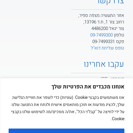
צרו קשר
אזור התעשיה מצפה ספיר,
רחוב צור 1, ת.ד 13196,
צור יגאל 4486200
טלפון
09-7499300
פקס 09-7499331
טופס שליחת דוא"ל
עקבו אחרינו
קומסקו - JCB
אנחנו מכבדים את הפרטיות שלך
קומסקו - POTAIN
אנו משתמשים בקבצי Cookie (עוגיות) כדי לשפר את חוויית הגלישה
שלך, להציג מודעות או תוכן מותאמים אישית ולנתח את התנועה שלנו.
קומסקו
על ידי לחיצה על "קבל/י הכל", את/ה מסכים/מה לשימוש שלנו בקבצי
Cookie.