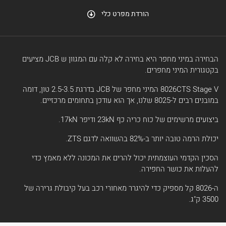
הורדת מפרט כלי
הבחירה במיני מחפר היא בחירה לא קלה עם המגוון ש JCB מציעים
בקטגורית המיני מחפרים.
8026CTS Stage V המיני מחפר של JCB בדרגת 2.5-3.5 טון, דומה
במובנים רבים ל-8025 שלנו, אך הוא עודכן בתחומים מרכזיים.
ביצועים מרשימים של כוח כריה כף 23kN ודיפר 17kN.
יכולת הרמה טובה יותר ב-82% בהשוואה לדגם ZTS.
הסכין הקדמי העוצמתית יכול להרים את המכונה ללא מאמץ כדי
להעלות את כושר החפירה.
ה-8026 קל מספיק כדי להיגרר מאחורי רכב בעל קיבולת גרירה של
3500 ק"ג.