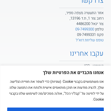
צרו קשר
אזור התעשיה מצפה ספיר,
רחוב צור 1, ת.ד 13196,
צור יגאל 4486200
טלפון
09-7499300
פקס 09-7499331
טופס שליחת דוא"ל
עקבו אחרינו
קומסקו - JCB
אנחנו מכבדים את הפרטיות שלך
קומסקו - POTAIN
אנו משתמשים בקבצי Cookie (עוגיות) כדי לשפר את חוויית הגלישה
שלך, להציג מודעות או תוכן מותאמים אישית ולנתח את התנועה שלנו.
קומסקו
על ידי לחיצה על "קבל/י הכל", את/ה מסכים/מה לשימוש שלנו בקבצי
Cookie.