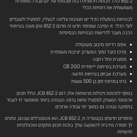
85Z-2 כולל תכונות חדשניות רבות שבסופו של יום עבודה משפרות
משמעותית את רווחיות הכלי.
לבטיחות בהפעלת הכלי יש חשיבות עליונה לבעליו, למפעיל ולעובדים
לצד הכלי. זו הסיבה שמחפר חדש זה מדגם 85Z-2 נותן מענה בטיחותי
הרבה מעבר לדרישות הבטיחות הבסיסיות:
אפס רדיוס סיבוב משקולת
מרכז כובד נמוך המעניק יציבות משופרת
מסגרת זחל רחבה
מערכת בטיחות ייחודית CB 2GO
מערכת אבחון בטיחות חדשה
גרוז במרווח זמן בן 500 שעות
בנוסף לתכונות ויכולות מרשימות אלו, דגם JCB 85Z-2 כולל תכנון
ארגונומי המעניק למפעיל נוחות ברמה הגבוהה ביותר ומאפשר לו לעבוד
בתפוקה גבוהה גם במשך ימי עבודה ארוכים.
מחפרים חדשים בקטגוריה זו, JCB 85Z-2 הוא מהמובילים שבהם, נותנים
לך תמורה מירבית להשקעה שלך בזכות תכנון מתקדם וטכנולוגיות
חדשניות.