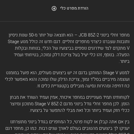
הורדת מפרט כלי
מחפר זחלי בינוני JCB 85Z-2 – הוא תוצאה של יותר מ-50 שנות ניסיון
ותובנות שצברנו כיצרני מחפרים זחליים. דגם חדש זה כולל מנוע Stage
V מתקדם לצד שידרוגים נוספים בביצועיו של הכלי, בנוחות ובקלות
הפעלה. בנוסף, זהו כלי יעיל בעל צריכת דלק נמוכה, בטיחותי ועמיד
ביותר.
למנוע Stage V המותקן בדגם זה יש ביצועים מעולים, הוא פועל במומנט
ועוצמה מירביים בסל"ד נמוך, צריכת הדלק שלו נמוכה והוא מאפשר לכלי
כח דחיפה ומהירות נסיעה מובילים בקטגוריית כלים זו.
לקוחותינו תמיד מעוניינים במחפר איכותי, אמין ועמיד השורד את מבחן
הזמן. לכן מחפר זחלי גודל בינוני מדגם Stage V 85Z-2 מתוכנן ומיוצר
ככלי חזק ועמיד ביותר וכל זאת מבלי להתפשר על ביצועיו.
בין אם אתה קבלן או לקוח פרטי, כל המחפרים בגודל בינוני מתוצרתנו
יעניקו לך ביצועים מהטובים בעולם לאורך שנים רבות. כמו כן, מחפר דגם