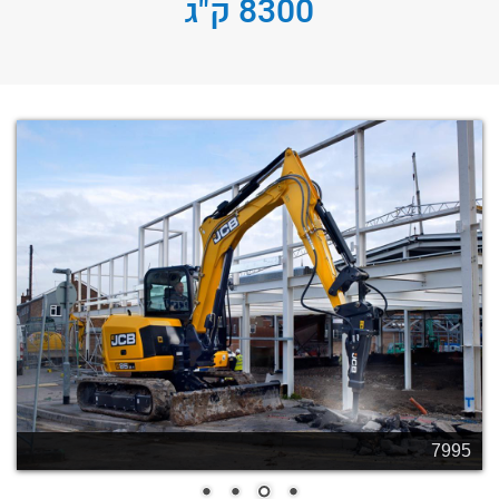
8300 ק"ג
7995