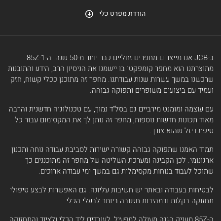
הורדת מפרט כלי
ב-JCB אנו מייצרים מחפרים זחליים כבר יותר מ-50 שנה. ה-85Z-1
מתוצרתנו הוא מחפר קומפקטי בו יישמנו את הניסיון הרב, הידע והתובנות
שרכשנו במשך עשרות שנות עבודתנו. מחפר זה מתוכנן ככלי קשוח, חזק
ועמיד עם ביצועים משופרים ותפוקה גבוהה.
עם עוצמה ומומנט מירביים גם בסל"ד נמוך, עם טכנולוגיה חדשנית והרבה
מאוד תכונות חדשות נוספות, מחפר זה נותן לך את המקסימום עבור כל
טיפת דיזל שהוא צורך.
תמיד האמנו שתפוקה גבוהה קשורה ישירות לסביבת עבודה נוחה ותכנון
ארגונומי. לכן הקבינה ומערכת השליטה של מחפר זה מתוכננים כך
שתוכל לעבוד בנוחות מקסימלית גם במשך ימי עבודה ארוכים.
לבטיחות בעבודה ובאתר יש חשיבות עליונה. גם האפשרות לבצע טיפולי
תחזוקה בקלות ובמהירות חשובה ביותר לבעלי הכלי.
ה-85Z מעניק הגנה מעולה למפעיל, לעובדים ליד הכלי ולציוד והתחזוקה