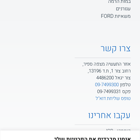
במות הרמה
עגורנים
משאיות FORD
צרו קשר
אזור התעשיה מצפה ספיר,
רחוב צור 1, ת.ד 13196,
צור יגאל 4486200
טלפון
09-7499300
פקס 09-7499331
טופס שליחת דוא"ל
עקבו אחרינו
קומסקו - JCB
אנחנו מכבדים את הפרטיות שלך