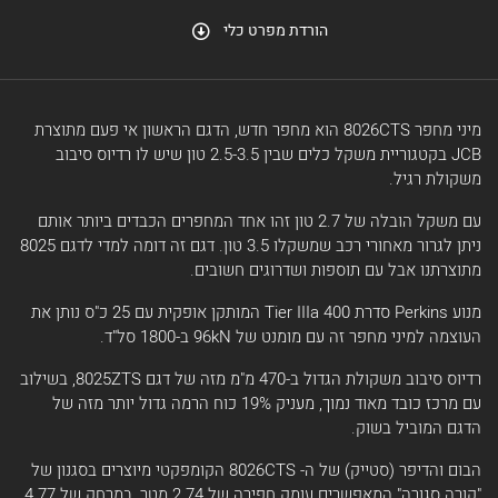
הורדת מפרט כלי
מיני מחפר 8026CTS הוא מחפר חדש, הדגם הראשון אי פעם מתוצרת
JCB בקטגוריית משקל כלים שבין 2.5-3.5 טון שיש לו רדיוס סיבוב
משקולת רגיל.
עם משקל הובלה של 2.7 טון זהו אחד המחפרים הכבדים ביותר אותם
ניתן לגרור מאחורי רכב שמשקלו 3.5 טון. דגם זה דומה למדי לדגם 8025
מתוצרתנו אבל עם תוספות ושדרוגים חשובים.
מנוע Perkins סדרת 400 Tier IIIa המותקן אופקית עם 25 כ"ס נותן את
העוצמה למיני מחפר זה עם מומנט של 96kN ב-1800 סל"ד.
רדיוס סיבוב משקולת הגדול ב-470 מ"מ מזה של דגם 8025ZTS, בשילוב
עם מרכז כובד מאוד נמוך, מעניק 19% כוח הרמה גדול יותר מזה של
הדגם המוביל בשוק.
הבום והדיפר (סטייק) של ה- 8026CTS הקומפקטי מיוצרים בסגנון של
"קורה סגורה" המאפשרים עומק חפירה של 2.74 מטר, במרחק של 4.77