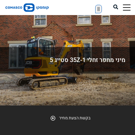
||
מיני מחפר זחלי 35Z-1 סטייג 5
בקשת הצעת מחיר