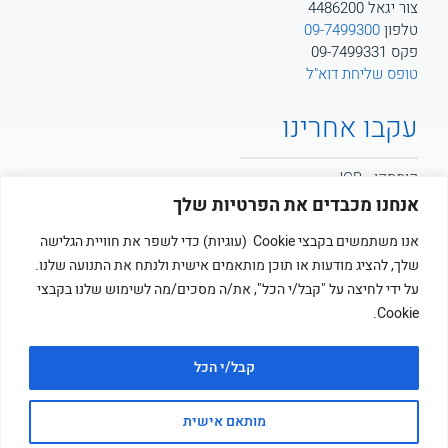
צור יגאל 4486200
טלפון
09-7499300
פקס 09-7499331
טופס שליחת דוא"ל
עקבו אחרינו
קומסקו - JCB
אנחנו מכבדים את הפרטיות שלך
קומסקו - POTAIN
אנו משתמשים בקבצי Cookie (עוגיות) כדי לשפר את חוויית הגלישה
שלך, להציג מודעות או תוכן מותאמים אישית ולנתח את התנועה שלנו.
קומסקו
על ידי לחיצה על "קבל/י הכל", את/ה מסכים/מה לשימוש שלנו בקבצי
Cookie.
קבל/י הכל
מותאם אישית
© כל הזכויות שמורות לקומסקו בע”מ ציוד מכני ושיטות בניה