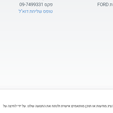
FOR
פקס 09-7499331
טופס שליחת דוא"ל
© כל הזכויות שמורות לקומסקו בע”מ ציוד מכני ושיטות בניה
אתר מנוהל על ידי
זוטארו
ת הגלישה שלך, להציג מודעות או תוכן מותאמים אישית ולנתח את התנועה שלנו. על ידי לחיצה על