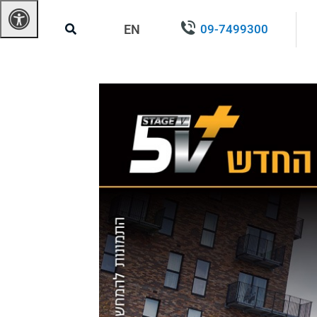
EN
09-7499300