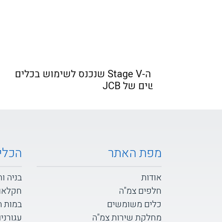
הכלים החשמליים מבית JCB תופסים
מנוע ה-Stage V שנכנס לשימוש בכלי
החדשים של JCB
מפת האתר
הכלי
אודות
בניה ו
חלפים צמ"ה
חקלאו
כלים משומשים
במות 
מחלקת שירות צמ"ה
עגורני