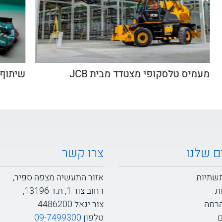
ם
מעמיס טלסקופי מצטדד מבית JCB
שית
ם שלנו
צרו קשר
תשתיות
אזור התעשיה מצפה ספיר,
ת
רחוב צור 1, ת.ד 13196,
הרמה
צור יגאל 4486200
ם
טלפון
09-7499300