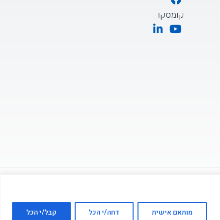
קומסקו
מותאם אישית
דחה/י הכל
קבל/י הכל